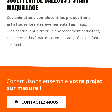
MAQUILLAGE
Ces animations complètent les propositions
artistiques lors des événements familiaux.
Elles contribuent à créer un environnement accueillant,
ludique et inclusif, particulièrement adapté aux enfants et
aux familles.
Construisons ensemble
votre projet
sur mesure !
C
O
N
T
A
C
T
E
Z
-
N
O
U
S