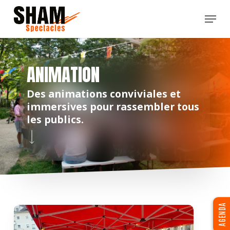
Skip
Menu
to
main
content
ANIMATION
Des animations conviviales et
immersives pour rassembler tous
les publics.
Navigate to the next section
AGENDA