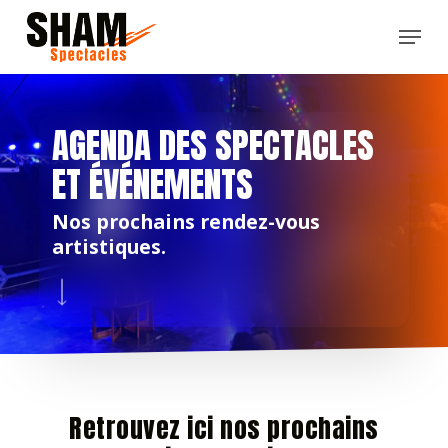
Skip
Menu
to
main
content
AGENDA DES SPECTACLES
ET ÉVÉNEMENTS
Nos prochains rendez-vous
artistiques.
Navigate to the next section
Retrouvez ici nos prochains