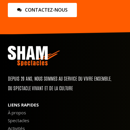
C
O
N
T
A
C
T
E
Z
-
N
O
U
S
DEPUIS 20 ANS, NOUS SOMMES AU SERVICE DU VIVRE ENSEMBLE,
DU SPECTACLE VIVANT ET DE LA CULTURE
LIENS RAPIDES
À propos
Spectacles
Activités