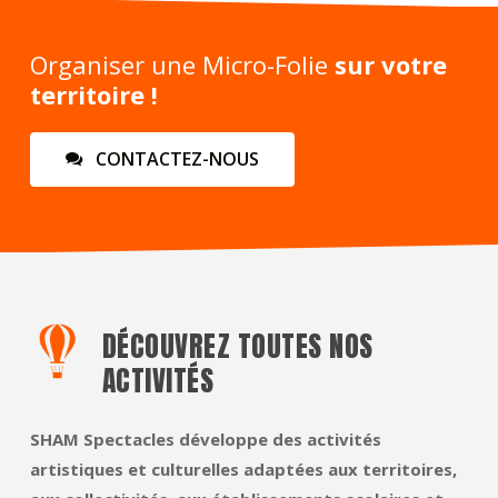
Organiser une Micro-Folie
sur votre
territoire !
C
O
N
T
A
C
T
E
Z
-
N
O
U
S
DÉCOUVREZ TOUTES NOS
ACTIVITÉS
SHAM Spectacles développe des activités
artistiques et culturelles adaptées aux territoires,