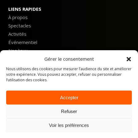
LIENS RAPIDES
À propos
Spectacles
Activités
Événementiel
Nos lieux
Gérer le consentement
Agenda
Nous utilisons des cookies pour mesurer l’audience du site et améliorer
votre expérience. Vous pouvez accepter, refuser ou personnaliser
Contactez-nous
l’utilisation des cookies.
Accepter
© 2026
SHAM Spectacles
|
Mentions légales, Conditions
générales d’utilisation et Politique de confidentialité
Refuser
Voir les préférences
SUIVEZ-NOUS