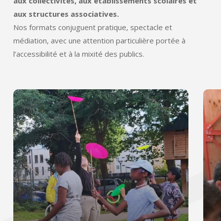
aux collectivités, aux établissements scolaires et
aux structures associatives.
Nos formats conjuguent pratique, spectacle et
médiation, avec une attention particulière portée à
l’accessibilité et à la mixité des publics.
Découvrir
Déco