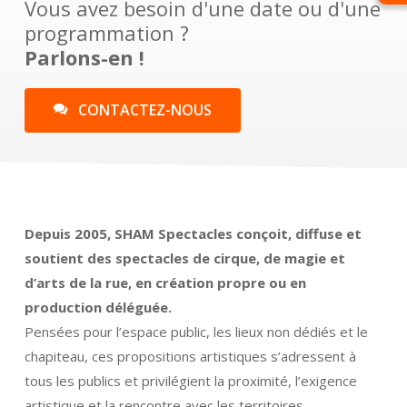
Vous avez besoin d'une date ou d'une
programmation ?
Parlons-en !
C
O
N
T
A
C
T
E
Z
-
N
O
U
S
Depuis 2005, SHAM Spectacles conçoit, diffuse et
soutient des spectacles de cirque, de magie et
d’arts de la rue, en création propre ou en
production déléguée.
Pensées pour l’espace public, les lieux non dédiés et le
chapiteau, ces propositions artistiques s’adressent à
tous les publics et privilégient la proximité, l’exigence
artistique et la rencontre avec les territoires.